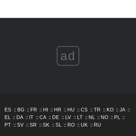
ad
ES
::
BG
::
FR
::
HI
::
HR
::
HU
::
CS
::
TR
::
KO
::
JA
::
EL
::
DA
::
IT
::
CA
::
DE
::
LV
::
LT
::
NL
::
NO
::
PL
::
PT
::
SV
::
SR
::
SK
::
SL
::
RO
::
UK
::
RU