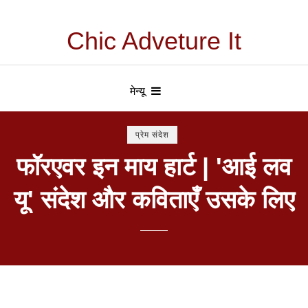
Chic Adveture It
मेन्यू
प्रेम संदेश
फॉरएवर इन माय हार्ट | 'आई लव
यू' संदेश और कविताएँ उसके लिए