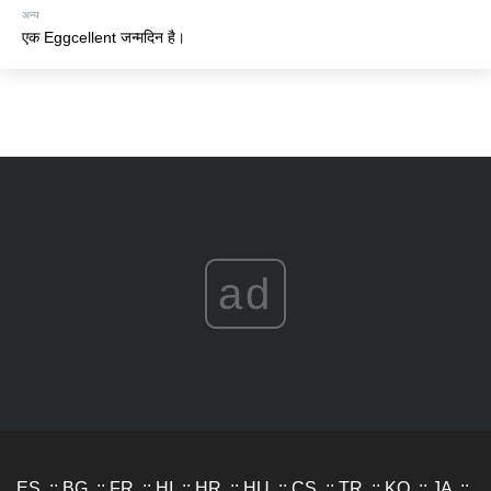
अन्य
एक Eggcellent जन्मदिन है।
ad
ES
::
BG
::
FR
::
HI
::
HR
::
HU
::
CS
::
TR
::
KO
::
JA
::