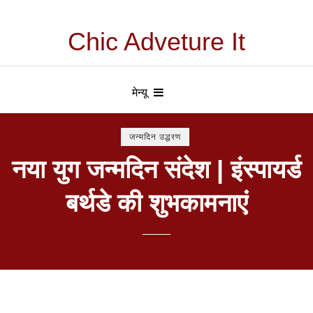
Chic Adveture It
मेन्यू
जन्मदिन उद्धरण
नया युग जन्मदिन संदेश | इंस्पायर्ड
बर्थडे की शुभकामनाएं