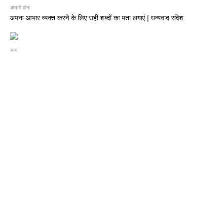
आभारी होना
अपना आभार व्यक्त करने के लिए सही शब्दों का पता लगाएं | धन्यवाद संदेश
अन्य
बच्चों को सिखाया जाना चाहिए कि कैसे सोचना है, क्या नहीं सोचना है। मार्गरेट मीड।
अन्य
एक Eggcellent जन्मदिन है।
ad